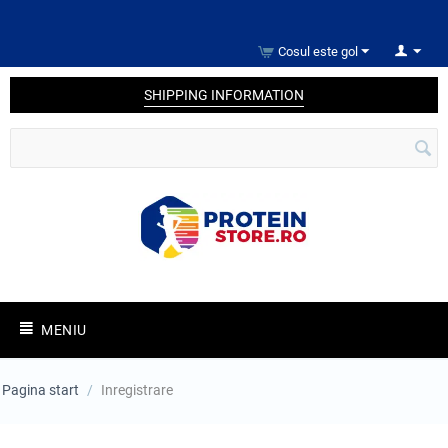
Cosul este gol
SHIPPING INFORMATION
MENIU
Pagina start
/
Inregistrare