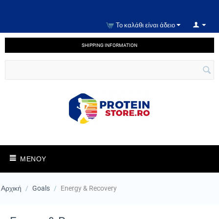
Το καλάθι είναι άδειο
SHIPPING INFORMATION
ΜΕΝΟΎ
Αρχική
/
Goals
/
Energy & Recovery