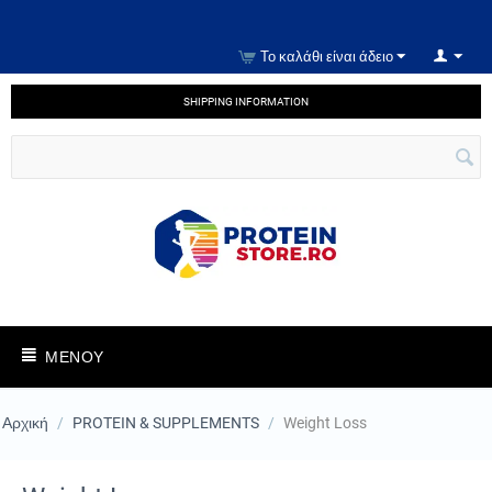
Το καλάθι είναι άδειο
SHIPPING INFORMATION
ΜΕΝΟΎ
Αρχική
/
PROTEIN & SUPPLEMENTS
/
Weight Loss